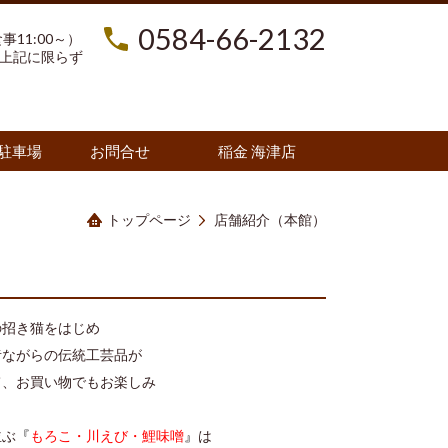
0584-66-2132
食事11:00～）
上記に限らず
駐車場
お問合せ
稲金 海津店
トップページ
店舗紹介（本館）
の招き猫をはじめ
昔ながらの伝統工芸品が
て、お買い物でもお楽しみ
並ぶ
『
もろこ・川えび・鯉味噌
』
は