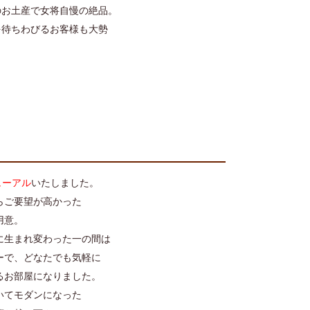
のお土産で女将自慢の絶品。
を待ちわびるお客様も大勢
。
ューアル
いたしました。
らご要望が高かった
用意。
に生まれ変わった一の間は
ーで、どなたでも気軽に
るお部屋になりました。
いてモダンになった