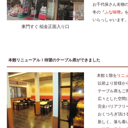
お千代保さん名物
冬の
『
ふな味噌
』
いらっしゃいます
東門すぐ 稲金正面入り口
本館リニューアル！待望のテーブル席ができました
本館１階を
リニ
以前より皆様か
テーブル席もご
広々とした空間
完全バリアフリ
おくつろぎ頂け
新しく、落ち着