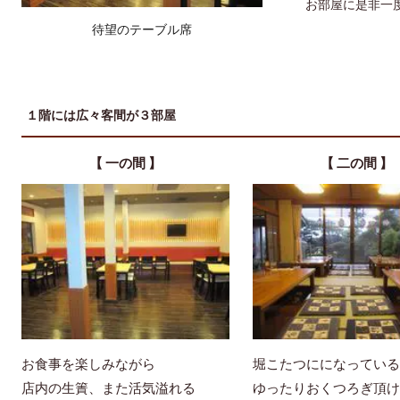
お部屋に是非一
待望のテーブル席
１階には広々客間が３部屋
【 一の間 】
【 二の間 】
お食事を楽しみながら
堀こたつにになっている
店内の生簀、また活気溢れる
ゆったりおくつろぎ頂け