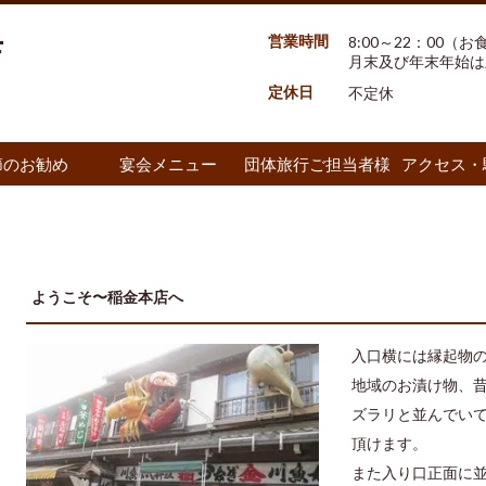
営業時間
8:00～22：00（お
店
月末及び年末年始は
定休日
不定休
節のお勧め
宴会メニュー
団体旅行ご担当者様
アクセス・
ようこそ〜稲金本店へ
入口横には縁起物
地域のお漬け物、
ズラリと並んでい
頂けます。
また入り口正面に